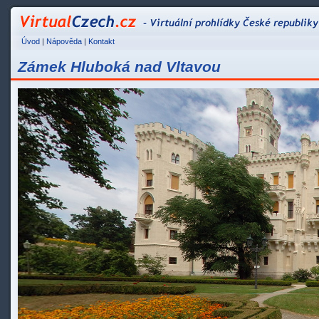
VirtualCzech.cz - Vir
Úvod
|
Nápověda
|
Kontakt
Zámek Hluboká nad Vltavou