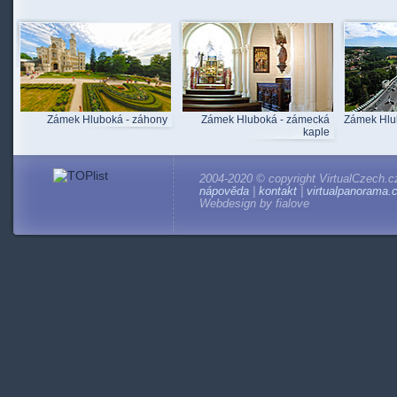
Zámek Hluboká - záhony
Zámek Hluboká - zámecká
Zámek Hlu
kaple
2004-2020 © copyright VirtualCzech.c
nápověda
|
kontakt
|
virtualpanorama.
Webdesign by fialove