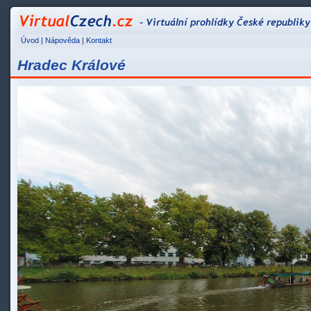
VirtualCzech.cz - Vir
Úvod
|
Nápověda
|
Kontakt
Hradec Králové