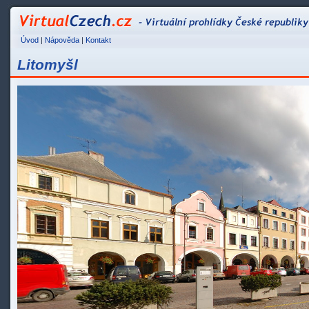
VirtualCzech.cz - Vir
Úvod
|
Nápověda
|
Kontakt
Litomyšl