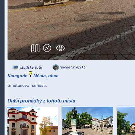
Kategorie
Města, obce
Smetanovo náměstí.
Další prohlídky z tohoto místa