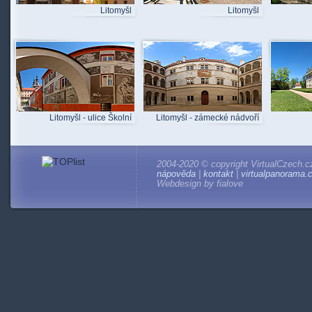
Litomyšl
Litomyšl
Litomyšl - ulice Školní
Litomyšl - zámecké nádvoří
2004-2020 © copyright VirtualCzech.c
nápověda
|
kontakt
|
virtualpanorama.
Webdesign by fialove