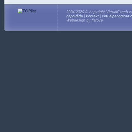
2004-2020 © copyright VirtualCzech.c
nápověda
|
kontakt
|
virtualpanorama.
Webdesign by fialove