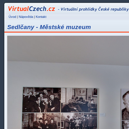
VirtualCzech.cz - Vir
Úvod
|
Nápověda
|
Kontakt
Sedlčany - Městské muzeum