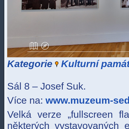
Kategorie
Kulturní pamá
Sál 8 – Josef Suk.
Více na:
www.muzeum-sedl
Velká verze „fullscreen fl
některých vystavovaných 