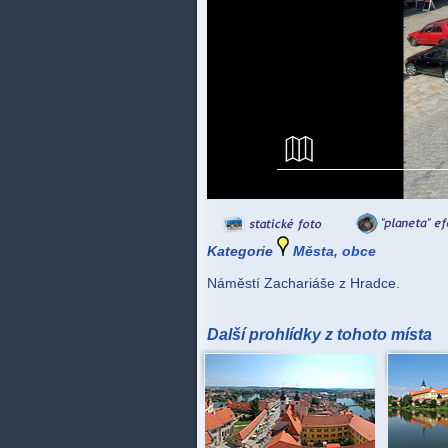
Kategorie
Města, obce
Náměstí Zachariáše z Hradce.
Další prohlídky z tohoto místa