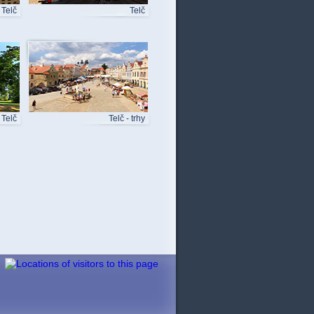
Telč
Telč
Telč
Telč - trhy