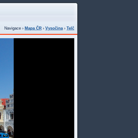
Navigace ›
Mapa ČR
›
Vysočina
›
Telč