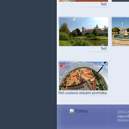
Telč
Telč
Telč-ucelená virtuální prohlídka
2004-2
nápov
Webdes