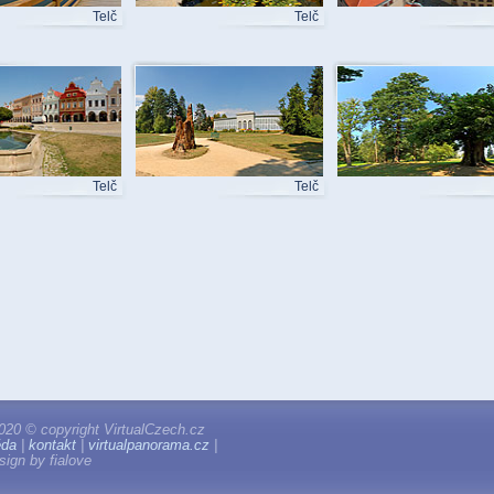
Telč
Telč
Telč
Telč
020 © copyright VirtualCzech.cz
ěda
|
kontakt
|
virtualpanorama.cz
|
ign by fialove