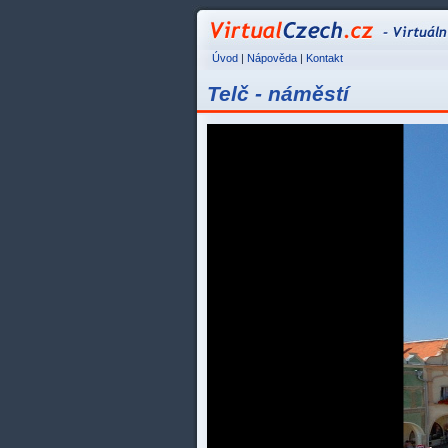
Úvod
|
Nápověda
|
Kontakt
Telč - náměstí