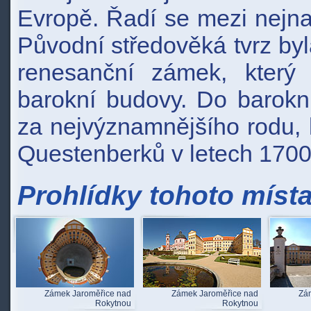
Evropě. Řadí se mezi nejna
Původní středověká tvrz by
renesanční zámek, který
barokní budovy. Do barok
za nejvýznamnějšího rodu, k
Questenberků v letech 1700
Prohlídky tohoto míst
Zámek Jaroměřice nad
Zámek Jaroměřice nad
Zá
Rokytnou
Rokytnou