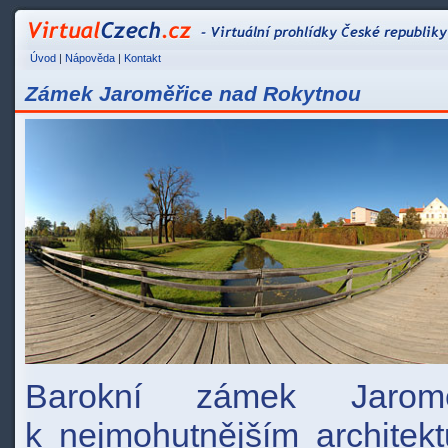
VirtualCzech.cz - Vir
Úvod
|
Nápověda
|
Kontakt
Zámek Jaroměřice nad Rokytnou
Barokní zámek Jarom
k nejmohutnějším architekt