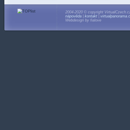
2004-2020 © copyright VirtualCzech.c
nápověda
|
kontakt
|
virtualpanorama.
Webdesign by fialove