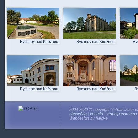
Rychnov nad Kněžnou
Rychnov nad Kněžnou
Ry
Rychnov nad Kněžnou
Rychnov nad Kněžnou
R
2004-2020 © copyright VirtualCzech.c
nápověda
|
kontakt
|
virtualpanorama.
Webdesign by fialove