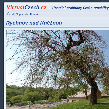
VirtualCzech.cz - Vir
Úvod
|
Nápověda
|
Kontakt
Rychnov nad Kněžnou