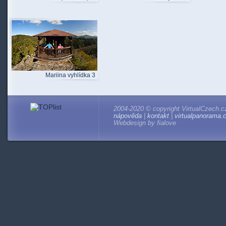
Mariina vyhlídka 3
2004-2020 © copyright VirtualCzech.c
nápověda
|
kontakt
|
virtualpanorama.
Webdesign by fialove