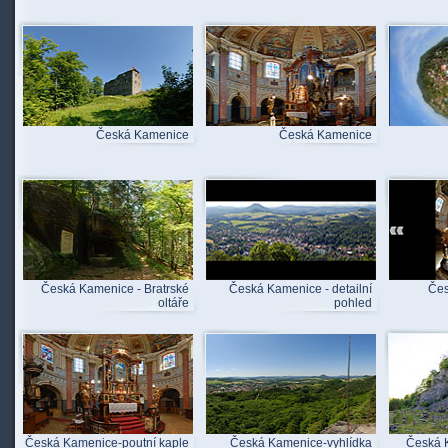
Česká Kamenice
Česká Kamenice
Česká Kamenice - Bratrské
Česká Kamenice - detailní
Čes
oltáře
pohled
Česká Kamenice-poutní kaple
Česká Kamenice-vyhlídka
Česká K