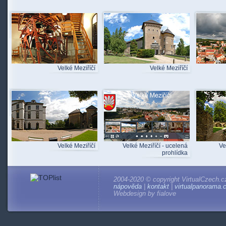
Velké Meziříčí
Velké Meziříčí
Velké Meziříčí
Velké Meziříčí - ucelená
Ve
prohlídka
2004-2020 © copyright VirtualCzech.c
nápověda
|
kontakt
|
virtualpanorama.
Webdesign by fialove