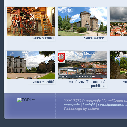
Velké Meziříčí
Velké Meziříčí
Velké Meziříčí
Velké Meziříčí - ucelená
Ve
prohlídka
2004-2020 © copyright VirtualCzech.c
nápověda
|
kontakt
|
virtualpanorama.
Webdesign by fialove