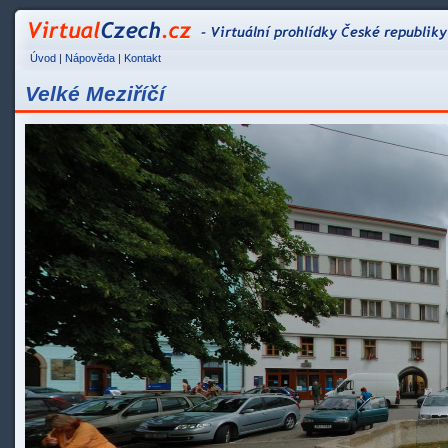
VirtualCzech.cz - Vir
Úvod
|
Nápověda
|
Kontakt
Velké Meziříčí